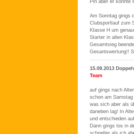
Pin aber er konnte 
Am Sonntag gings d
Clubsportlauf zum S
Klasse H um genaue
Starter in allen Kla
Gesamtsieg beenden
Gesantswertung!! Su
15.09.2013 Doppel
Team
auf gings nach Alte
schon am Samstag a
was sich aber als ü
daneben lag! In Al
und entschieden au
Dann gings los in 
schneller als ich a