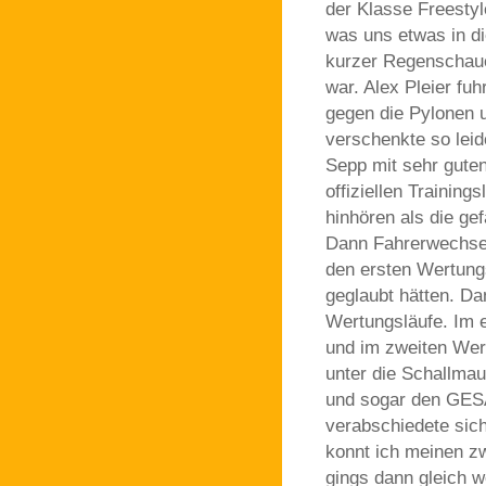
der Klasse Freestyl
was uns etwas in di
kurzer Regenschauer
war. Alex Pleier fu
gegen die Pylonen u
verschenkte so lei
Sepp mit sehr guten
offiziellen Traini
hinhören als die ge
Dann Fahrerwechsel 
den ersten Wertungs
geglaubt hätten. Da
Wertungsläufe. Im e
und im zweiten Wert
unter die Schallma
und sogar den GES
verabschiedete sic
konnt ich meinen zw
gings dann gleich w