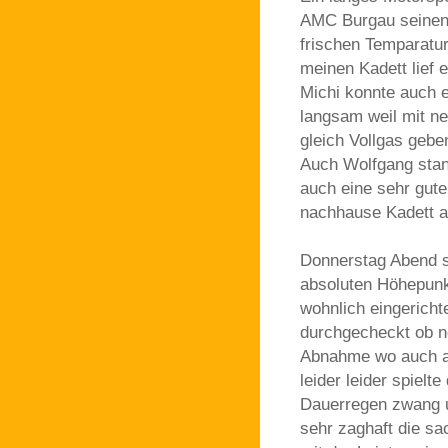
AMC Burgau seinen 
frischen Temparatu
meinen Kadett lief 
Michi konnte auch 
langsam weil mit n
gleich Vollgas gebe
Auch Wolfgang stan
auch eine sehr gut
nachhause Kadett 
Donnerstag Abend s
absoluten Höhepunk
wohnlich eingerich
durchgecheckt ob n
Abnahme wo auch al
leider leider spielt
Dauerregen zwang u
sehr zaghaft die s