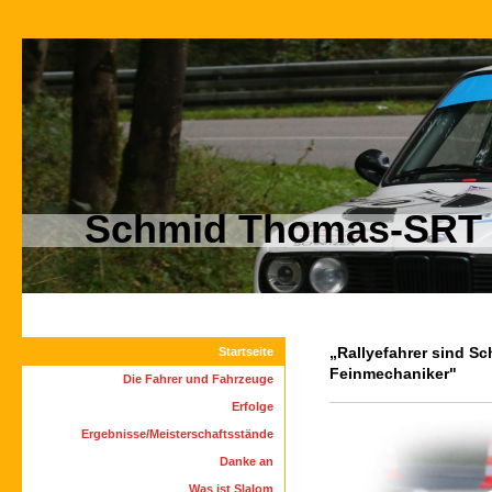
Schmid Thomas-SRT M
„Rallyefahrer sind S
Startseite
Feinmechaniker"
Die Fahrer und Fahrzeuge
Erfolge
Ergebnisse/Meisterschaftsstände
Danke an
Was ist Slalom