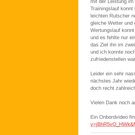
mit der Leistung im
Trainingslauf konnt
leichten Rutscher 
gleiche Wetter und 
Wertungslauf konnt 
und es fehlte nur e
das Ziel ihn im zwe
und ich konnte noc
zufriedenstellen war
Leider ein sehr na
nächstes Jahr wiede
doch recht zahlreic
Vielen Dank noch an
Ein Onbordvideo fin
v=jBhR5vO_HWk&fe