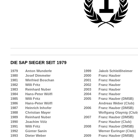
DIE SAP SIEGER SEIT 1979
1979
Anton Wunderle
1999
Jakob Schleißheimer
1980
Josef Dimmeler
2000
Franz Hauber
1981
Winfried Boschan
2001
Franz Hauber
1982
Willi Fritz
2002
Franz Hauber
1983
Reinhard Nuber
2003
Franz Hauber
1984
Hans-Peter Wölfl
2004
Franz Hauber
1985
Willi Fritz
2005
Franz Hauber (DMSB)
1986
Hans-Peter Wölfl
Andreas Weber (Club)
1987
Heinrich Inhofer
2006
Franz Hauber (DMSB)
1988
Christian Mayer
Wolfgang Olaynig (Club
1989
Reinhard Nuber
2007
Franz Hauber (DMSB)
1990
Joachim Völz
Franz Hauber (Club)
1991
Willi Fritz
2008
Franz Hauber (DMSB)
1992
Günter Sanin
Werner Euringer (Club)
1993
Dieter Weber
2009
Franz Hauber (DMSB)