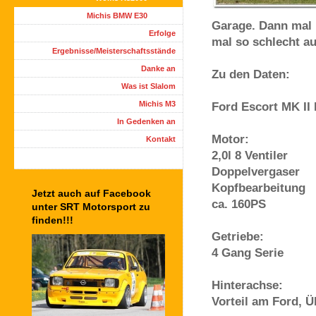
Michis BMW E30
Garage. Dann mal B
Erfolge
mal so schlecht au
Ergebnisse/Meisterschaftsstände
Danke an
Zu den Daten:
Was ist Slalom
Michis M3
Ford Escort MK II
In Gedenken an
Motor:
Kontakt
2,0l 8 Ventiler
Doppelvergaser
Kopfbearbeitung
Jetzt auch auf Facebook
ca. 160PS
unter SRT Motorsport zu
finden!!!
Getriebe:
4 Gang Serie
Hinterachse:
Vorteil am Ford, 